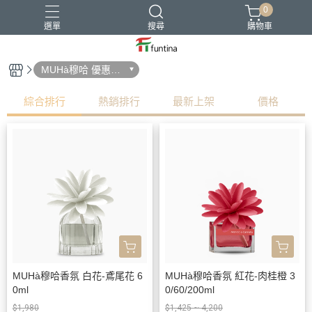
0
選單
搜尋
購物車
MUHà穆哈 優惠中
!
贈品
綜合排行
熱銷排行
最新上架
價格
MUHà穆哈香氛 白花-鳶尾花 6
MUHà穆哈香氛 紅花-肉桂橙 3
0ml
0/60/200ml
$1,980
$1,425 ~ 4,200