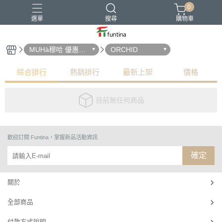
0
選單
搜尋
購物車
MUHà穆哈 優惠中
ORCHID
!
贈品
綜合排行
熱銷排行
最新上架
價格
目前無任何商品
歡迎訂閱
Funtina，掌握新品活動資訊
確定
關於
全部商品
付款方式說明