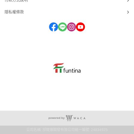
隱私權條款
服務時段：週一 ~ 週五 09：30~17：30 (國定假日及例假日除外)
公司名稱: 邡隄娜開發有限公司
統一編號: 24834925